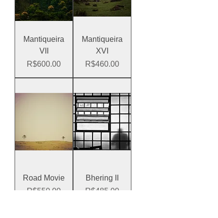
Mantiqueira
Mantiqueira
VII
XVI
Price
Price
R$600.00
R$460.00
Road Movie
Bhering II
Price
Price
R$550.00
R$485.00