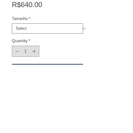
Price
R$640.00
Tamanho
*
Quantity
*
Add to Cart
Série de 7 em cada tamanho
oferecido.
Impressão em papel Canson Edition
Etching Rag. Acompanha certificado
de autenticidade emitido pelo
fabricante do papel.