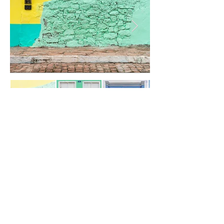
Política de Entrega
Imagens disponíveis em papel algodão Canson e
Hahnemühle, em tamanhos diversos.
Em geral, a impressão das imagens ocorre em até 3
dias úteis do recebimento do pedido.
Os prazos de entrega das impressões são os
estimados pelo SEDEX / Correios.