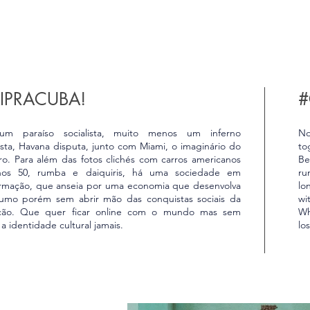
IPRACUBA!
#
m paraíso socialista, muito menos um inferno
No
sta, Havana disputa, junto com Miami, o imaginário do
to
iro. Para além das fotos clichés com carros americanos
Be
nos 50, rumba e daiquiris, há uma sociedade em
ru
ormação, que anseia por uma economia que desenvolva
lo
umo porém sem abrir mão das conquistas sociais da
wi
ção. Que quer ficar online com o mundo mas sem
Wh
a identidade cultural jamais.
lo