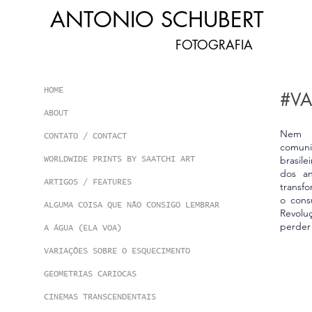
​ANTONIO SCHUBERT​
FOTOGRAFIA
HOME
#VA
ABOUT
Nem u
CONTATO / CONTACT
comuni
brasile
WORLDWIDE PRINTS BY SAATCHI ART
dos a
ARTIGOS / FEATURES
transf
o cons
ALGUMA COISA QUE NÃO CONSIGO LEMBRAR
Revolu
perder 
A ÁGUA (ELA VOA)
VARIAÇÕES SOBRE O ESQUECIMENTO
GEOMETRIAS CARIOCAS
CINEMAS TRANSCENDENTAIS