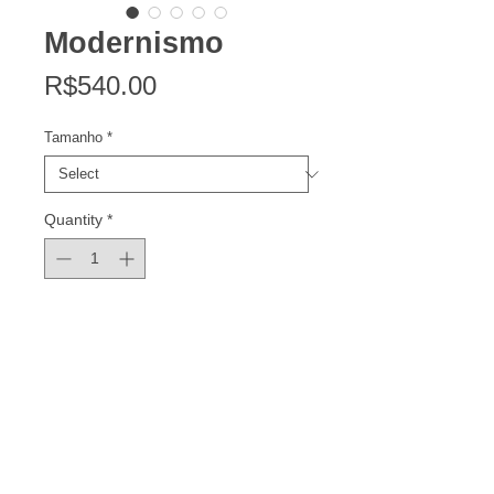
Modernismo
Price
R$540.00
Tamanho
*
Quantity
*
Add to Cart
Série de 7 em cada tamanho
oferecido.
Impressão em papel Canson Edition
Etching Rag. Acompanha certificado