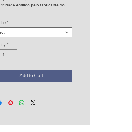
ticidade emitido pelo fabricante do
.
nho
*
ect
ity
*
Add to Cart