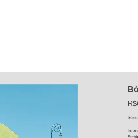
Bó
R$
Série
Impr
Etchi