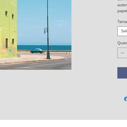
auten
papel
Tama
Sel
Quant