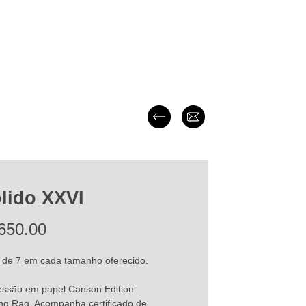
lido XXVI
Price
650.00
 de 7 em cada tamanho oferecido.
essão em papel Canson Edition
ng Rag. Acompanha certificado de